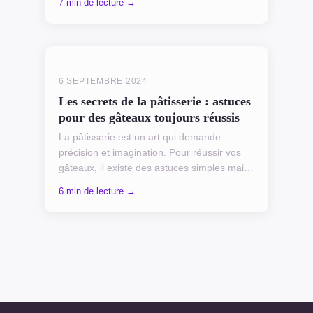
7 min de lecture →
simple fourniture de ca...
6 SEPTEMBRE 2024
Les secrets de la pâtisserie : astuces
pour des gâteaux toujours réussis
La pâtisserie est un art qui demande
précision et imagination. Pour réussir vos
gâteaux, il existe des astuces simples mais
efficaces. Connaître les bons ingrédients,
6 min de lecture →
respecter les...