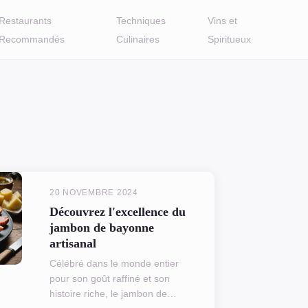
Restaurants
Techniques
Vins et
Recommandés
Culinaires
Spiritueux
20 NOVEMBRE 2024
Découvrez l'excellence du
jambon de bayonne
artisanal
Célébré dans le monde entier
pour son goût raffiné et son
histoire riche, le jambon de