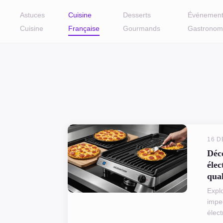
Astuces
Cuisine
Desserts
Événement
Cuisine
Française
Gourmands
Gastronom
16 
Déc
élec
qual
Expl
impe
élect