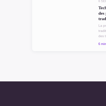
6 SE
Tec
des 
trad
La pr
tradi
des 
Chaq
6 min
ingré
un rô