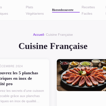
s
Plats
Recettes
iques
Végétariens
Faciles
Accueil
› Cuisine Française
Cuisine Française
DÉCEMBRE 2024
ouvrez les 5 planchas
triques en inox de
ité pro
orez les secrets d'une cuisson
ccable grâce aux planchas
riques en inox de qualité