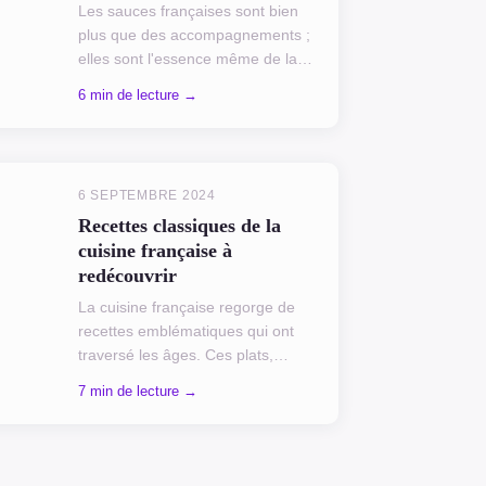
Les sauces françaises sont bien
plus que des accompagnements ;
elles sont l'essence même de la
gastronomie. Que ce soit une
6 min de lecture →
béchamel veloutée ou une sauce
hollandaise délicate, cha...
6 SEPTEMBRE 2024
Recettes classiques de la
cuisine française à
redécouvrir
La cuisine française regorge de
recettes emblématiques qui ont
traversé les âges. Ces plats,
souvent oubliés, méritent une
7 min de lecture →
nouvelle vie dans nos cuisines
modernes. Revisitons ensem...