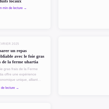
uits locaux
n min de lecture →
ÉVRIER 2025
parer un repas
bliable avec le foie gras
s de la ferme uhartia
ie gras frais de la Ferme
tia offre une expérience
ronomique unique, alliant
tion et créativité. Sa richesse
 de lecture →
veurs en fait l'ingrédient
ipal idéal pour ...