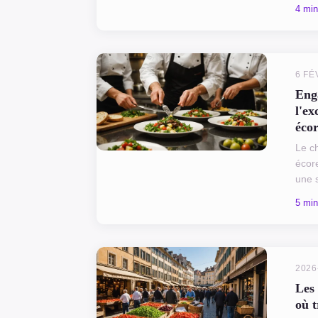
prof
4 min
robus
fonct
6 FÉ
Eng
l'ex
éco
Le ch
écor
une 
s'in
5 min
globa
Trait
2026
Les
où t