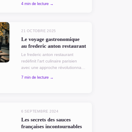
Bayonne séduit par son savoir-
4 min de lecture →
faire ancestral. Incarnant les
traditions du bassin de l'Adour,...
21 OCTOBRE 2025
Le voyage gastronomique
au frederic anton restaurant
Le frederic anton restaurant
redéfinit l'art culinaire parisien
avec une approche révolutionnaire
! Récompensé de 4 Toques au
7 min de lecture →
Gault & Millau 2024, le chef
Frédéric Anton transforme...
6 SEPTEMBRE 2024
Les secrets des sauces
françaises incontournables