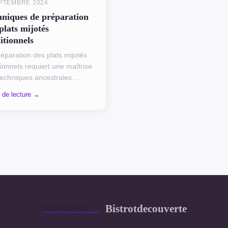
PTEMBRE 2024
hniques de préparation
plats mijotés
itionnels
éparation des plats mijotés
tionnels requiert une maîtrise
techniques ancestrales.
ue étape, de la sélection des
 de lecture →
dients à la cuisson lente, joue
le déte...
Bistrotdecouverte