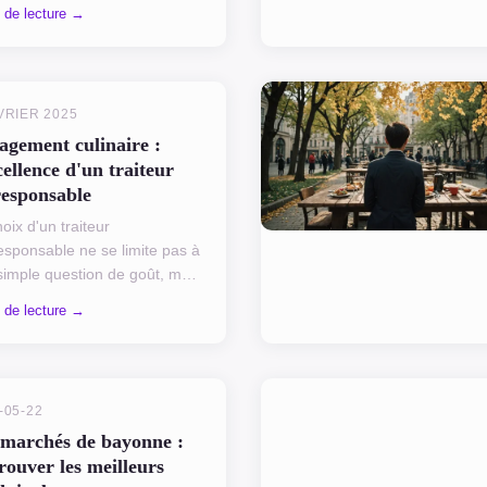
essionnelle. Ces modèles
 de lecture →
tes allient élégance et
ionnalité, garantissa...
VRIER 2025
agement culinaire :
cellence d'un traiteur
responsable
oix d'un traiteur
esponsable ne se limite pas à
simple question de goût, mais
scrit dans une démarche
 de lecture →
le de durabilité. Papilles
eur se distingue par son...
-05-22
 marchés de bayonne :
rouver les meilleurs