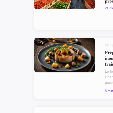
prod
21 mi
22 F
Pré
inou
frai
Le fo
Uhar
gast
tradi
5 min
en sa
princ